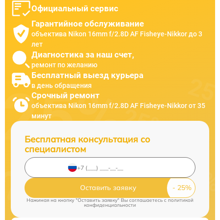
Официальный сервис
Гарантийное обслуживание
объектива Nikon 16mm f/2.8D AF Fisheye-Nikkor до 3
лет
Диагностика за наш счет,
ремонт по желанию
Бесплатный выезд курьера
в день обращения
Срочный ремонт
объектива Nikon 16mm f/2.8D AF Fisheye-Nikkor от 35
минут
Бесплатная консультация со
специалистом
Оставить заявку
Нажимая на кнопку "Оставить заявку" Вы соглашаетесь c
политикой
конфиденциальности