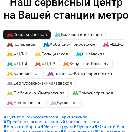
Наш сервисный центр
на Вашей станции метро
Сокольническая
Большая кольцевая
Кольцевая
Арбатско-Покровская
МЦД-2
МЦД-1
Солнцевская
Филёвская
МЦД-4
МЦД-3
Калужско-Рижская
Калининская
Таганско-Краснопресненская
Серпуховско-Тимирязевская
Люблинско-Дмитровская
Замоскворецкая
Некрасовская
Бутовская
Бульвар Рокоссовского
Черкизовская
Преображенская площадь
Красносельская
Красные Ворота
Чистые пруды
Лубянка
Охотный Ряд
Библиотека имени Ленина
Кропоткинская
Фрунзенская