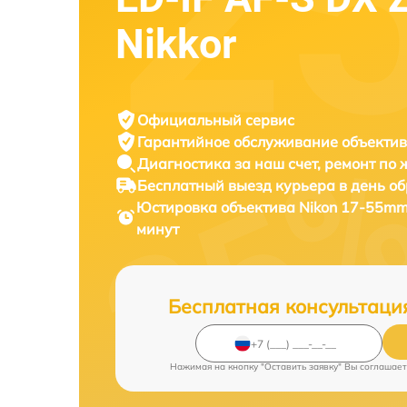
Nikkor
Официальный сервис
Гарантийное обслуживание
объектив
Диагностика за наш счет,
ремонт по
Бесплатный выезд курьера
в день о
Юстировка объектива
Nikon 17-55mm 
минут
Бесплатная консультаци
Нажимая на кнопку "Оставить заявку" Вы соглашает