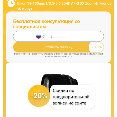
Nikon 18-135mm f/3.5-5.6 ED-IF AF-S DX Zoom-Nikkor от
35 минут
Бесплатная консультация со
специалистом
Оставить заявку
Нажимая на кнопку "Оставить заявку" Вы соглашаетесь c
политикой
конфиденциальности
Скидка по
-20%
предварительной
записи на сайте