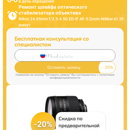
в день обращения
Ремонт шлейфа оптического
стабилизатора объектива
Nikon 24-85mm f/3.5-4.5G ED-IF AF-S Zoom-Nikkor от 35
минут
Бесплатная консультация со
специалистом
Оставить заявку
Нажимая на кнопку "Оставить заявку" Вы соглашаетесь c
политикой
конфиденциальности
Скидка по
-20%
предварительной