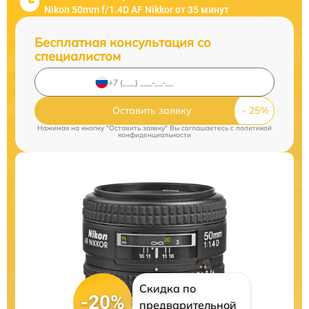
Nikon 50mm f/1.4D AF Nikkor от 35 минут
Бесплатная консультация со
специалистом
Оставить заявку
Нажимая на кнопку "Оставить заявку" Вы соглашаетесь c
политикой
конфиденциальности
Скидка по
-20%
предварительной