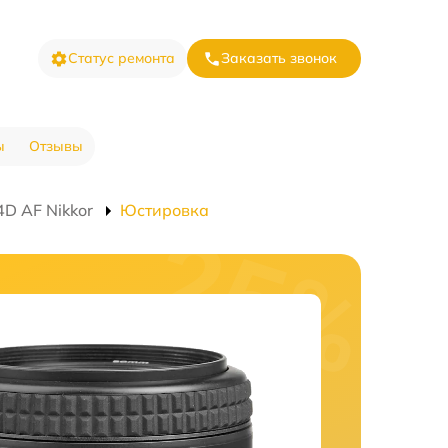
Статус ремонта
Заказать звонок
ы
Отзывы
D AF Nikkor
Юстировка