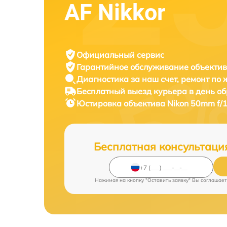
AF Nikkor
Официальный сервис
Гарантийное обслуживание
объектив
Диагностика за наш счет,
ремонт по
Бесплатный выезд курьера
в день о
Юстировка объектива
Nikon 50mm f/1
Бесплатная консультаци
Нажимая на кнопку "Оставить заявку" Вы соглашает