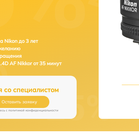
а Nikon до 3 лет
 желанию
бращения
.4D AF Nikkor от 35 минут
я со специалистом
Оставить заявку
есь c
политикой конфиденциальности