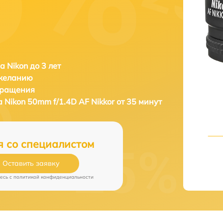
а Nikon до 3 лет
 желанию
бращения
а
Nikon 50mm f/1.4D AF Nikkor от 35 минут
я со специалистом
Оставить заявку
есь c
политикой конфиденциальности