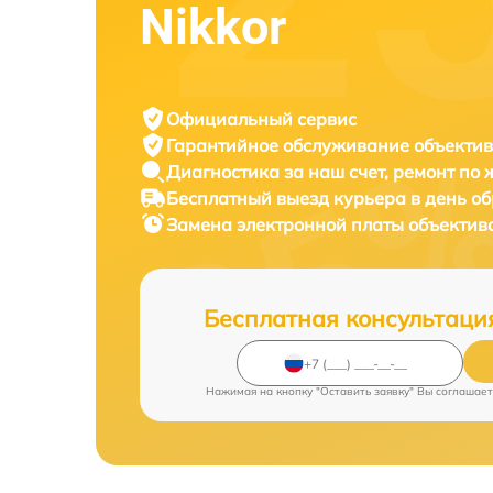
Nikkor
Официальный сервис
Гарантийное обслуживание
объектив
Диагностика за наш счет,
ремонт по
Бесплатный выезд курьера
в день о
Замена электронной платы объектив
Бесплатная консультаци
Нажимая на кнопку "Оставить заявку" Вы соглашает