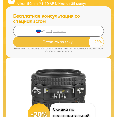
Nikon 50mm f/1.4D AF Nikkor от 35 минут
Бесплатная консультация со
специалистом
Оставить заявку
Нажимая на кнопку "Оставить заявку" Вы соглашаетесь c
политикой
конфиденциальности
Скидка по
-20%
предварительной