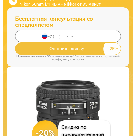
Nikon 50mm f/1.4D AF Nikkor от 35 минут
Бесплатная консультация со
специалистом
Оставить заявку
Нажимая на кнопку "Оставить заявку" Вы соглашаетесь c
политикой
конфиденциальности
Скидка по
-20%
предварительной