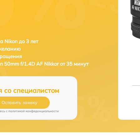
а Nikon до 3 лет
 желанию
бращения
n 50mm f/1.4D AF Nikkor от 35 минут
я со специалистом
Оставить заявку
есь c
политикой конфиденциальности