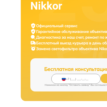
Nikkor
Официальный сервис
Гарантийное обслуживание
объектив
Диагностика за наш счет,
ремонт по
Бесплатный выезд курьера
в день о
Замена светофильтра объектива
Niko
Бесплатная консультаци
Нажимая на кнопку "Оставить заявку" Вы соглашает