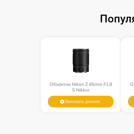
Попул
Объектив Nikon Z 85mm F1.8
О
S Nikkor
Заказать ремонт