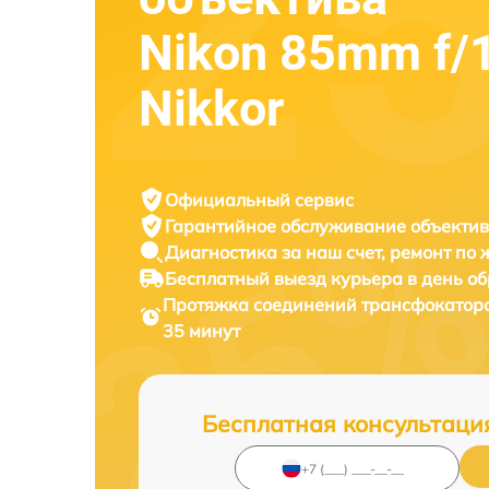
Nikon 85mm f/
Nikkor
Официальный сервис
Гарантийное обслуживание
объектив
Диагностика за наш счет,
ремонт по
Бесплатный выезд курьера
в день о
Протяжка соединений трансфокатор
35 минут
Бесплатная консультаци