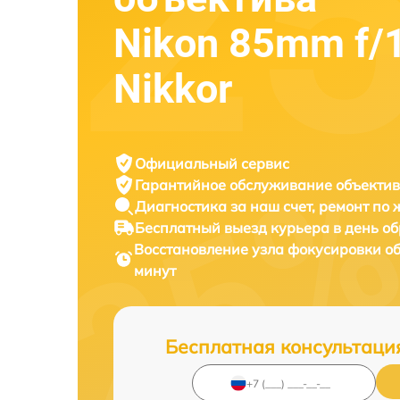
Nikon 85mm f/
Nikkor
Официальный сервис
Гарантийное обслуживание
объектив
Диагностика за наш счет,
ремонт по
Бесплатный выезд курьера
в день о
Восстановление узла фокусировки о
минут
Бесплатная консультаци