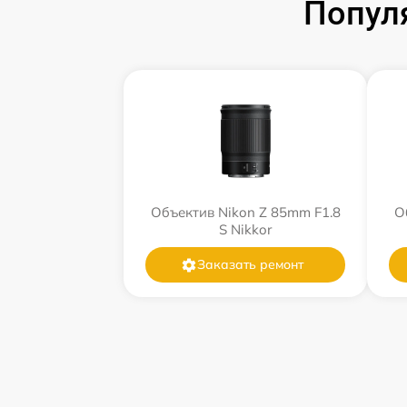
Попул
Объектив Nikon Z 85mm F1.8
О
S Nikkor
Заказать ремонт