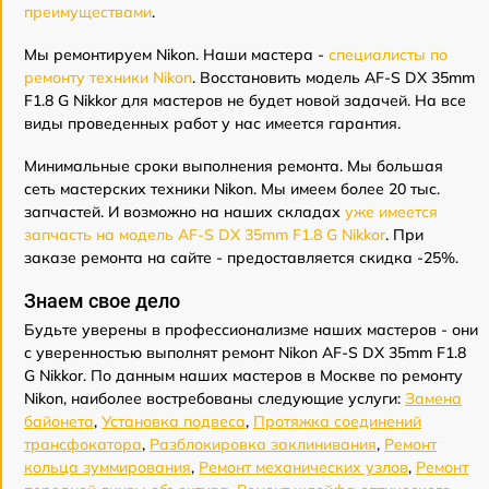
преимуществами
.
Мы ремонтируем Nikon. Наши мастера -
специалисты по
ремонту техники Nikon
. Восстановить модель AF-S DX 35mm
F1.8 G Nikkor для мастеров не будет новой задачей. На все
виды проведенных работ у нас имеется гарантия.
Минимальные сроки выполнения ремонта. Мы большая
сеть мастерских техники Nikon. Мы имеем более 20 тыс.
запчастей. И возможно на наших складах
уже имеется
запчасть на модель AF-S DX 35mm F1.8 G Nikkor
. При
заказе ремонта на сайте - предоставляется скидка -25%.
Знаем свое дело
Будьте уверены в профессионализме наших мастеров - они
с уверенностью выполнят ремонт Nikon AF-S DX 35mm F1.8
G Nikkor. По данным наших мастеров в Москве по ремонту
Nikon, наиболее востребованы следующие услуги:
Замена
байонета
,
Установка подвеса
,
Протяжка соединений
трансфокатора
,
Разблокировка заклинивания
,
Ремонт
кольца зуммирования
,
Ремонт механических узлов
,
Ремонт