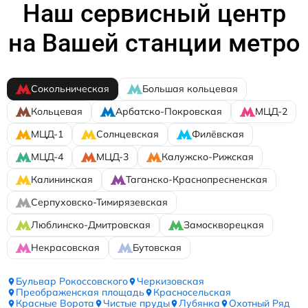
Наш сервисный центр
на Вашей станции метро
Сокольническая
Большая кольцевая
Кольцевая
Арбатско-Покровская
МЦД-2
МЦД-1
Солнцевская
Филёвская
МЦД-4
МЦД-3
Калужско-Рижская
Калининская
Таганско-Краснопресненская
Серпуховско-Тимирязевская
Люблинско-Дмитровская
Замоскворецкая
Некрасовская
Бутовская
Бульвар Рокоссовского
Черкизовская
Преображенская площадь
Красносельская
Красные Ворота
Чистые пруды
Лубянка
Охотный Ряд