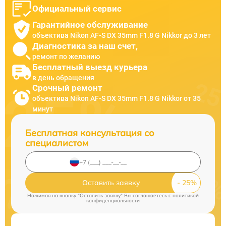
Официальный сервис
Гарантийное обслуживание
объектива Nikon AF-S DX 35mm F1.8 G Nikkor до 3 лет
Диагностика за наш счет,
ремонт по желанию
Бесплатный выезд курьера
в день обращения
Срочный ремонт
объектива Nikon AF-S DX 35mm F1.8 G Nikkor от 35
минут
Бесплатная консультация со
специалистом
Оставить заявку
Нажимая на кнопку "Оставить заявку" Вы соглашаетесь c
политикой
конфиденциальности