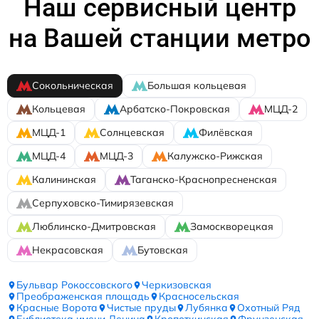
Наш сервисный центр
на Вашей станции метро
Сокольническая
Большая кольцевая
Кольцевая
Арбатско-Покровская
МЦД-2
МЦД-1
Солнцевская
Филёвская
МЦД-4
МЦД-3
Калужско-Рижская
Калининская
Таганско-Краснопресненская
Серпуховско-Тимирязевская
Люблинско-Дмитровская
Замоскворецкая
Некрасовская
Бутовская
Бульвар Рокоссовского
Черкизовская
Преображенская площадь
Красносельская
Красные Ворота
Чистые пруды
Лубянка
Охотный Ряд