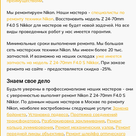
преимуществами
.
Мы ремонтируем Nikon. Наши мастера -
специалисты по
ремонту техники Nikon
. Восстановить модель Z 24-70mm
F4.0 S Nikkor для мастеров не будет новой задачей. На все
виды проведенных работ у нас имеется гарантия.
Минимальные сроки выполнения ремонта. Мы большая
сеть мастерских техники Nikon. Мы имеем более 20 тыс.
запчастей. И возможно на наших складах
уже имеется
запчасть на модель Z 24-70mm F4.0 S Nikkor
. При заказе
ремонта на сайте - предоставляется скидка -25%.
Знаем свое дело
Будьте уверены в профессионализме наших мастеров - они
с уверенностью выполнят ремонт Nikon Z 24-70mm F4.0 S
Nikkor. По данным наших мастеров в Москве по ремонту
Nikon, наиболее востребованы следующие услуги:
Замена
байонета
,
Установка подвеса
,
Протяжка соединений
трансфокатора
,
Разблокировка заклинивания
,
Ремонт
кольца зуммирования
,
Ремонт механических узлов
,
Ремонт
передней линзы объектива
,
Ремонт шлейфа оптического