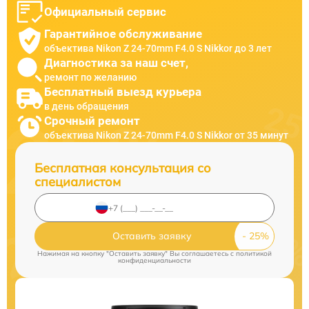
Официальный сервис
Гарантийное обслуживание
объектива Nikon Z 24-70mm F4.0 S Nikkor до 3 лет
Диагностика за наш счет,
ремонт по желанию
Бесплатный выезд курьера
в день обращения
Срочный ремонт
объектива Nikon Z 24-70mm F4.0 S Nikkor от 35 минут
Бесплатная консультация со
специалистом
Оставить заявку
Нажимая на кнопку "Оставить заявку" Вы соглашаетесь c
политикой
конфиденциальности