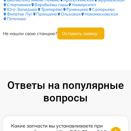
Библиотека имени Ленина
Кропоткинская
Фрунзенская
Спортивная
Воробьёвы горы
Университет
Юго-Западная
Тропарёво
Румянцево
Саларьево
Филатов Луг
Прокшино
Ольховая
Новомосковская
Потапово
Не нашли свою станцию?
Оставить заявку
Ответы на популярные
вопросы
Какие запчасти вы устанавливаете при